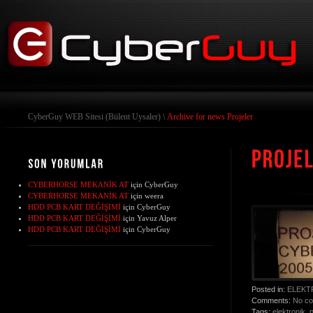
CyberGuy WEB Sitesi (Bülent Uysaler)
\
Archive for news Projeler
CYBERHORSE MEKANİK AT
için
CyberGuy
CYBERHORSE MEKANİK AT
için
weera
HDD PCB KART DEĞİŞİMİ
için
CyberGuy
HDD PCB KART DEĞİŞİMİ
için
Yavuz Alper
HDD PCB KART DEĞİŞİMİ
için
CyberGuy
Posted in:
ELEKT
Comments:
No c
Tags:
elektronik
,