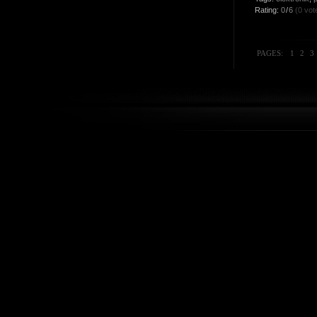
Rating:
0
/
6
(0 vot
PAGES:
1
2
3