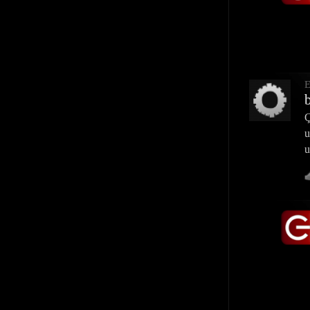
E
Ç
u
u