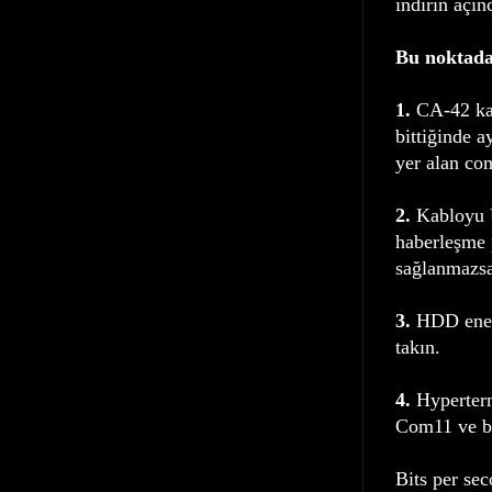
indirin açın
Bu noktadan
1.
CA-42 kab
bittiğinde a
yer alan co
2.
Kabloyu U
haberleşme p
sağlanmazsa
3.
HDD enerj
takın.
4.
Hyperterm
Com11 ve bu
Bits per se