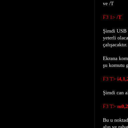
ve /T
F3 1>
/T
Şimdi USB b
yeterli olac
çalışacaktır.
Ekrana komu
şu komutu g
F3 T>
i4,1,
Şimdi can al
F3 T>
m0,2,
Bu u noktad
alın ve raha