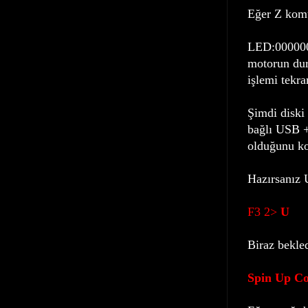
Eğer Z kom
LED:000000
motorun dur
işlemi tekr
Şimdi diski
bağlı USB +
olduğunu kon
Hazırsanız 
F3 2>
U
Biraz bekle
Spin Up Co