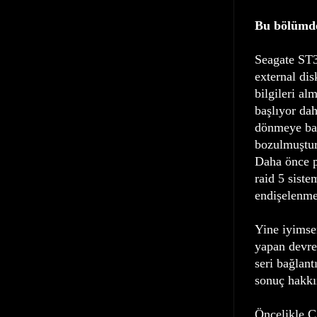
Bu bölümde
Seagate ST3
external dis
bilgileri a
başlıyor dah
dönmeye baş
bozulmuştur
Daha önce p
raid 5 siste
endişelenme
Yine iyimser
yapan devre
seri bağlant
sonuç hakkın
Öncelikle CA