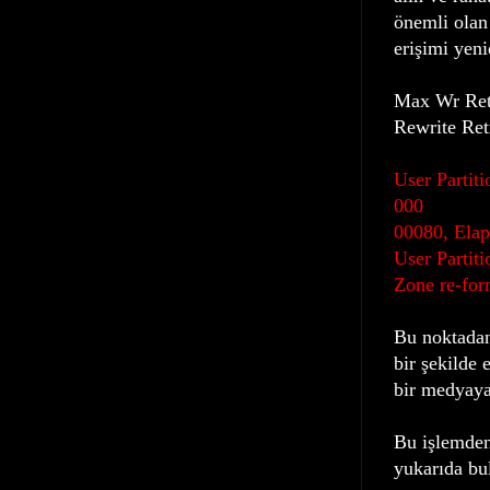
önemli olan
erişimi yeni
Max Wr Retr
Rewrite Ret
User Parti
000
00080, Elap
User Partit
Zone re-for
Bu noktadan
bir şekilde 
bir medyaya
Bu işlemden
yukarıda bul