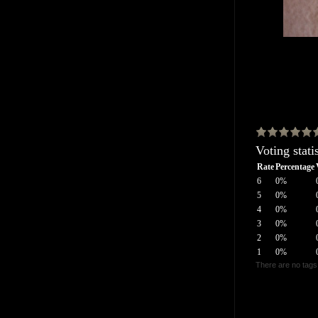
Voting statis
Rate
Percentage
6
0%
5
0%
4
0%
3
0%
2
0%
1
0%
There are no tags 