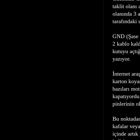
taklit olanı
olanında 3 
tarafındaki 
GND (Şase u
2 kablo kald
kutuyu açtı
yazıyor.
İnternet ara
karton koyar
bazıları mot
kapatıyordu
pinlerinin 
Bu noktadan
kafalar vey
içinde artık