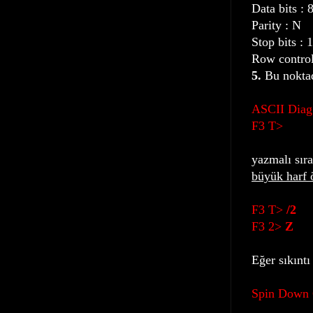
Data bits : 
Parity : N
Stop bits : 1
Row control
5.
Bu noktad
ASCII Dia
F3 T>
yazmalı sıra
büyük harf 
F3 T>
/2
F3 2>
Z
Eğer sıkıntı
Spin Down 