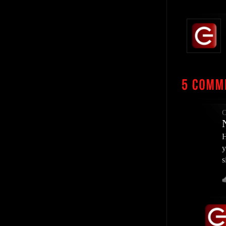
O
H
y
s