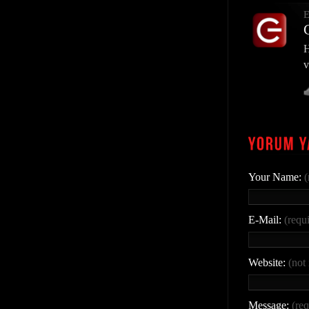
E
H
v
Your Name:
(
E-Mail:
(requ
Website:
(not
Message:
(req