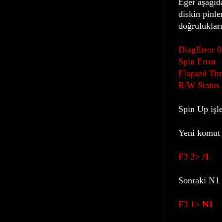
Eğer aşağıd
diskin pinl
doğrulukları
DiagError 
Spin Error
Elapsed Tim
R/W Status
Spin Up işl
Yeni komut 
F3 2>
/1
Sonraki N1
F3 1>
N1