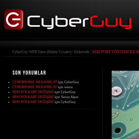
CyberGuy WEB Sitesi (Bülent Uysaler)
\
Elektronik
\
SERİ PORT YÖNTEMİ İLE
CYBERHORSE MEKANİK AT
için
CyberGuy
CYBERHORSE MEKANİK AT
için
weera
HDD PCB KART DEĞİŞİMİ
için
CyberGuy
HDD PCB KART DEĞİŞİMİ
için
Yavuz Alper
HDD PCB KART DEĞİŞİMİ
için
CyberGuy