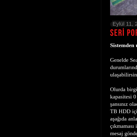
Eylül 11,
Sistemden u
Genelde Sea
durumlarında
ulaşabilirsin
Olurda birg
kapasitesi 
şansınız ola
TB HDD için
aşağıda anla
çıkmaması iç
mesaj gönder