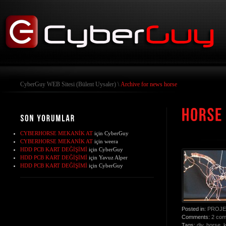
CyberGuy WEB Sitesi (Bülent Uysaler)
\
Archive for news horse
CYBERHORSE MEKANİK AT
için
CyberGuy
CYBERHORSE MEKANİK AT
için
weera
HDD PCB KART DEĞİŞİMİ
için
CyberGuy
HDD PCB KART DEĞİŞİMİ
için
Yavuz Alper
HDD PCB KART DEĞİŞİMİ
için
CyberGuy
Posted in:
PROJE
Comments:
2 co
Tags:
diy
,
horse
,
k