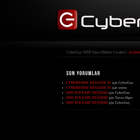
CyberGuy WEB Sitesi (Bülent Uysaler)
\
Archive
CYBERHORSE MEKANİK AT
için
CyberGuy
CYBERHORSE MEKANİK AT
için
weera
HDD PCB KART DEĞİŞİMİ
için
CyberGuy
HDD PCB KART DEĞİŞİMİ
için
Yavuz Alper
HDD PCB KART DEĞİŞİMİ
için
CyberGuy