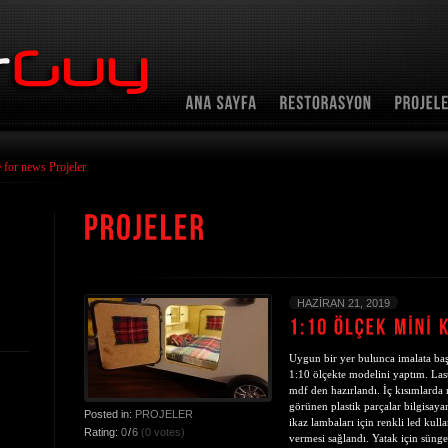
 for news Projeler
HAZIRAN 21, 2019
Uygun bir yer bulunca imalata ba
1:10 ölçekte modelini yaptım. Las
mdf den hazırlandı. İç kısımlarda 
görünen plastik parçalar bilgisaya
Posted in:
PROJELER
ikaz lambaları için renkli led kulla
Rating:
0
/
6
(0 votes)
vermesi sağlandı. Yatak için sünger 