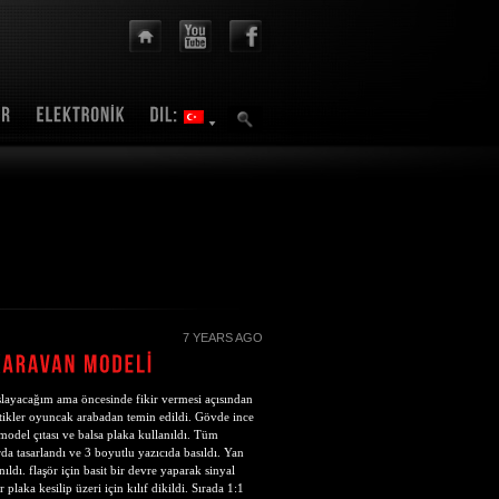
7 YEARS AGO
şlayacağım ama öncesinde fikir vermesi açısından
tikler oyuncak arabadan temin edildi. Gövde ince
model çıtası ve balsa plaka kullanıldı. Tüm
rda tasarlandı ve 3 boyutlu yazıcıda basıldı. Yan
nıldı. flaşör için basit bir devre yaparak sinyal
plaka kesilip üzeri için kılıf dikildi. Sırada 1:1