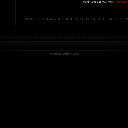
ölçeklisini yapmak var...
Read mo
1
PAGES:
2
3
4
5
6
7
8
9
10
11
12
13
14
15
16
17
18
1
CyberGuy 2019 (c) 2019