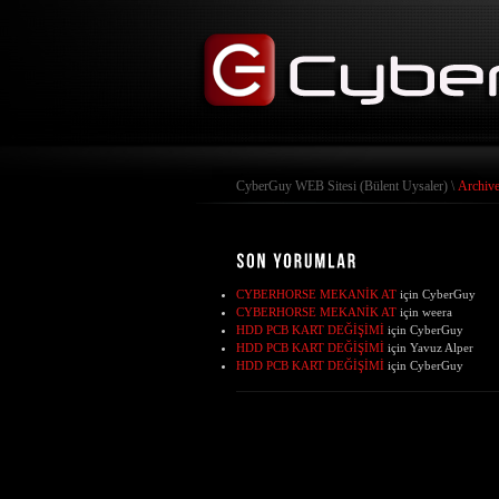
CyberGuy WEB Sitesi (Bülent Uysaler)
\
Archive
CYBERHORSE MEKANİK AT
için
CyberGuy
CYBERHORSE MEKANİK AT
için
weera
HDD PCB KART DEĞİŞİMİ
için
CyberGuy
HDD PCB KART DEĞİŞİMİ
için
Yavuz Alper
HDD PCB KART DEĞİŞİMİ
için
CyberGuy