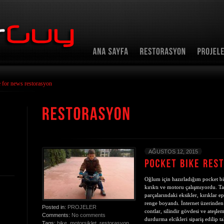
 for news restorasyon
AĞUSTOS 12, 2015
Oğlum için hazırladığım pocket bi
kırıktı ve motoru çalışmıyordu. 
parçalarındaki eksikler, kırıklar e
renge boyandı. İnternet üzerinden 
Posted in:
PROJELER
contlar, silindir gövdesi ve ateşl
Comments:
No comments
durdurma elcikleri sipariş edilip ta
Tags:
bike
,
motorsiklet
,
restorasyon