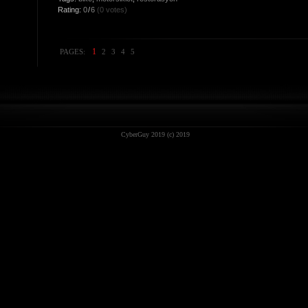
Rating:
0
/
6
(0 votes)
1
PAGES:
2
3
4
5
CyberGuy 2019 (c) 2019