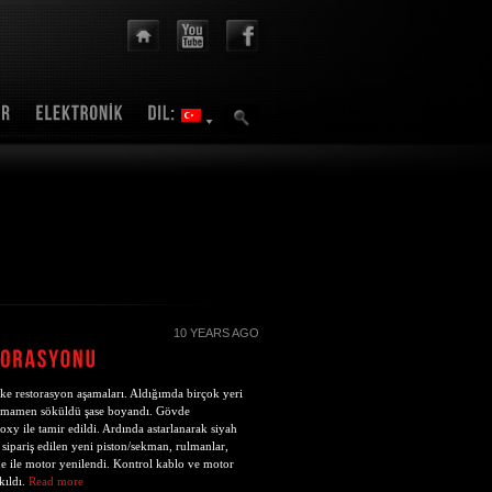
10 YEARS AGO
ke restorasyon aşamaları. Aldığımda birçok yeri
Tamamen söküldü şase boyandı. Gövde
poxy ile tamir edildi. Ardında astarlanarak siyah
sipariş edilen yeni piston/sekman, rulmanlar,
eme ile motor yenilendi. Kontrol kablo ve motor
kıldı.
Read more